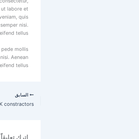
consectetur,
ut labore et
veniam, quis
semper nisi.
ifend tellus.
u pede mollis
nisi. Aenean
eifend tellus.
السابق
اترك تعليقاً