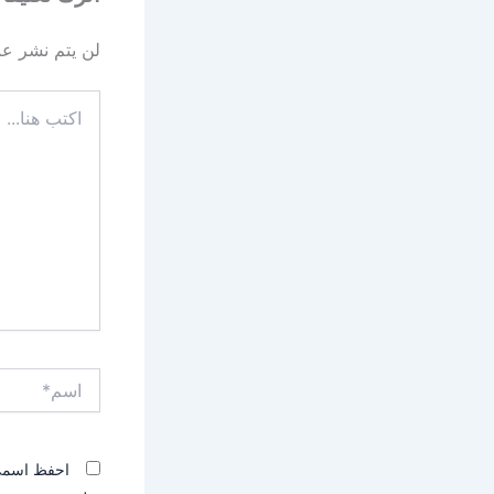
لن يتم نشر عنو
اكتب
هنا...
اسم*
احفظ اسمي، 