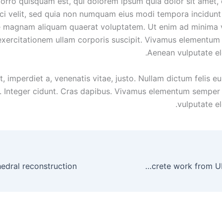
rro quisquam est, qui dolorem ipsum quia dolor sit amet, 
sci velit, sed quia non numquam eius modi tempora incidunt 
e magnam aliquam quaerat voluptatem. Ut enim ad minima 
xercitationem ullam corporis suscipit. Vivamus elementum 
Aenean vulputate ele
, imperdiet a, venenatis vitae, justo. Nullam dictum felis e
. Integer cidunt. Cras dapibus. Vivamus elementum semper 
vulputate el
$1B Las Vegas Circa Resort & Casino starts concrete work from UK constractors