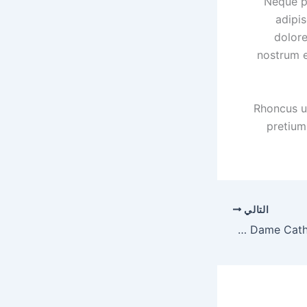
Neque po
adipi
dolor
nostrum e
Rhoncus ut
pretium
التالي
New laser scans could be key in Notre Dame Cathedral reconstruction