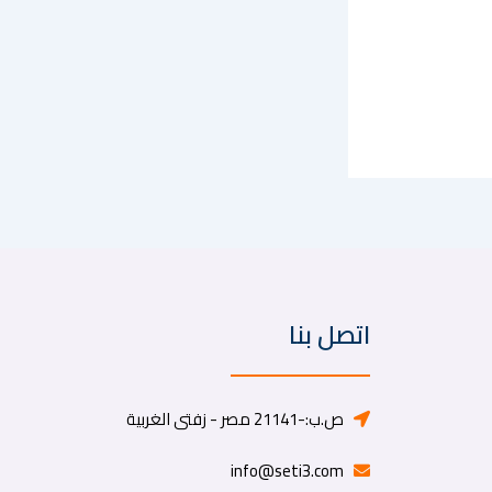
اتصل بنا
ص.ب:-21141 مصر - زفتى الغربية
info@seti3.com