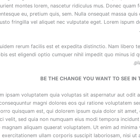
turient montes lorem, nascetur ridiculus mus. Donec quam fel
lentesque eu, pretium quis, sem. Nulla onsequat massa quis
usto fringilla vel aliquet nec vulputate eget. Lorem ispum 
uidem rerum facilis est et expedita distinctio. Nam libero 
obis est eligendi optio cumquer nihil impedit quo minus id
pl
BE THE CHANGE YOU WANT TO SEE IN
 ipsam voluptatem quia voluptas sit aspernatur aut odit au
consequuntur magni dolores eos qui ratione voluptatem seq
rro quisquam est, qui dolorem ipsum quia dolor sit amet, 
sci velit, sed quia non numquam eius modi tempora incidunt 
e magnam aliquam quaerat voluptatem. Ut enim ad minima 
exercitationem ullam corporis suscipit laboriosam, nisi ut 