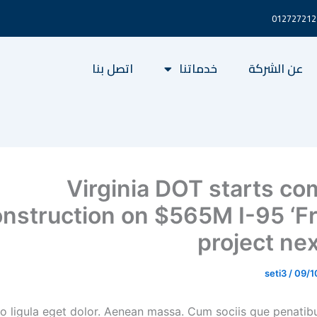
عن الشركة
خدماتنا
اتصل بنا
Virginia DOT starts co
nstruction on $565M I-95 ‘Fr
project nex
seti3
/
09/1
ligula eget dolor. Aenean massa. Cum sociis que penatib