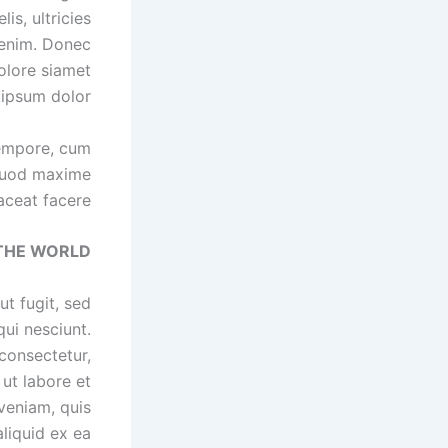
is, ultricies
 enim. Donec
dolore siamet
ipsum dolor.
tempore, cum
 quod maxime
aceat facere.
 THE WORLD
t fugit, sed
ui nesciunt.
consectetur,
ut labore et
veniam, quis
aliquid ex ea