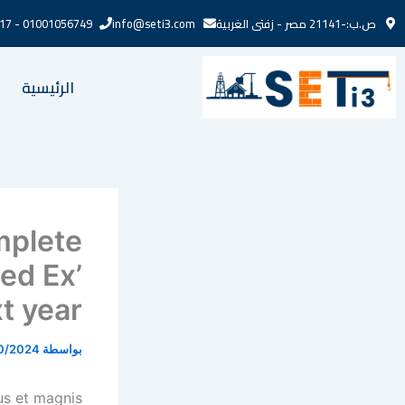
خطي
ص.ب:-21141 مصر - زفتى الغربية
info@seti3.com
01001056749 - 01272721217
لى
لمحتوى
الرئيسية
mplete
ed Ex’
t year
بواسطة
0/2024
us et magnis