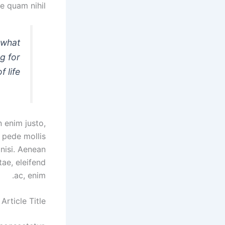
 quam nihil.
 what
ng for
 life.
n enim justo,
u pede mollis
nisi. Aenean
tae, eleifend
ac, enim.
rticle Title