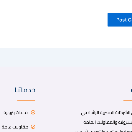
خدماتنا
لشركات المصرية الرائدة في
خدمات بترولية
ـتـرولية والمقاولات العامة
مقاولات عامة
ية والاستيراد والتصدير . تأسست