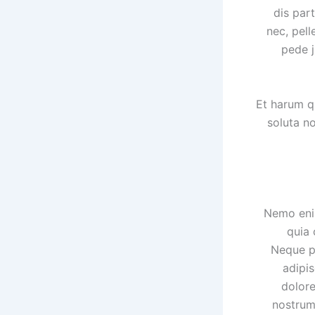
dis par
nec, pel
pede j
Et harum q
soluta n
Nemo enim
quia 
Neque po
adipi
dolor
nostrum 