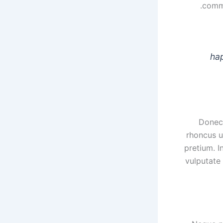
commo
hap
Donec 
rhoncus ut
pretium. 
vulputate 