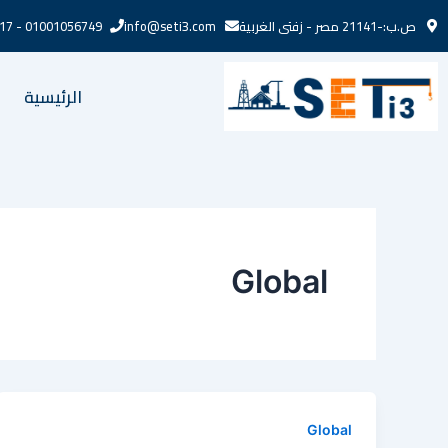
خطي
ص.ب:-21141 مصر - زفتى الغربية
info@seti3.com
01001056749 - 01272721217
لى
لمحتوى
الرئيسية
Global
Global