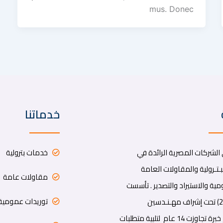
mus. Donec
خدماتنا
لشركات المصرية الرائدة في
خدمات بترولية
ـتـرولية والمقاولات العامة
مقاولات عامة
ية والاستيراد والتصدير . تأسست
توريدات عمومية
الشركة عام (2014) تحت إشراف مهـنـدسين
ومحــاسبيين لهم خبرة تجاوزت 14 عام لتلبية متطلبات