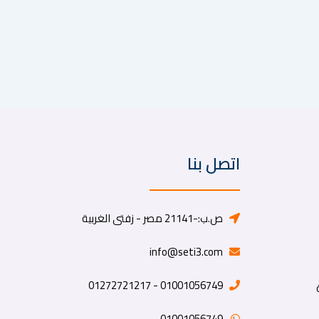
اتصل بنا
ص.ب:-21141 مصر - زفتى الغربية
info@seti3.com
01001056749 - 01272721217
01001056749