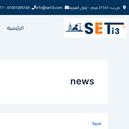
خطي
ص.ب:-21141 مصر - زفتى الغربية
info@seti3.com
01001056749 - 01272721217
لى
لمحتوى
الرئيسية
news
Tech