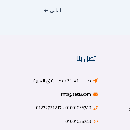
التالي
←
اتصل بنا
ص.ب:-21141 مصر - زفتى الغربية
info@seti3.com
01001056749 - 01272721217
01001056749