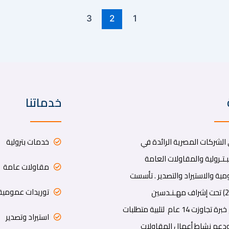
3
2
1
خدماتنا
لشركات المصرية الرائدة في
خدمات بترولية
ـتـرولية والمقاولات العامة
مقاولات عامة
ية والاستيراد والتصدير . تأسست
توريدات عمومية
الشركة عام (2014) تحت إشراف مهـنـدسين
ومحــاسبيين لهم خبرة تجاوزت 14 عام لتلبية متطلبات
استيراد وتصدير
دعم نشاط أعمال المقاولات