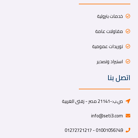
خدمات بترولية
مقاولات عامة
توريدات عمومية
استيراد وتصدير
اتصل بنا
ص.ب:-21141 مصر - زفتى الغربية
info@seti3.com
01001056749 - 01272721217