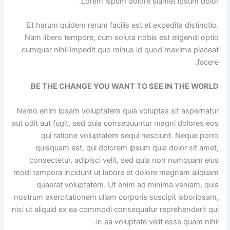
Lorem ispum dolore siamet ipsum dolor.
Et harum quidem rerum facilis est et expedita distinctio.
Nam libero tempore, cum soluta nobis est eligendi optio
cumquer nihil impedit quo minus id quod maxime placeat
facere.
BE THE CHANGE YOU WANT TO SEE IN THE WORLD
Nemo enim ipsam voluptatem quia voluptas sit aspernatur
aut odit aut fugit, sed quia consequuntur magni dolores eos
qui ratione voluptatem sequi nesciunt. Neque porro
quisquam est, qui dolorem ipsum quia dolor sit amet,
consectetur, adipisci velit, sed quia non numquam eius
modi tempora incidunt ut labore et dolore magnam aliquam
quaerat voluptatem. Ut enim ad minima veniam, quis
nostrum exercitationem ullam corporis suscipit laboriosam,
nisi ut aliquid ex ea commodi consequatur reprehenderit qui
in ea voluptate velit esse quam nihil.