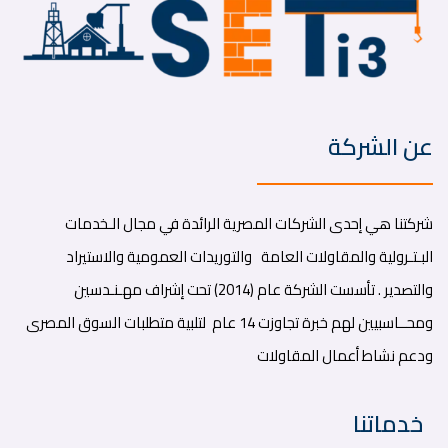
عن الشركة
شركتنا هي إحدى الشركات المصرية الرائدة في مجال الـخدمات
البـتـرولية والمقاولات العامة والتوريدات العمومية والاستيراد
والتصدير . تأسست الشركة عام (2014) تحت إشراف مهـنـدسين
ومحــاسبيين لهم خبرة تجاوزت 14 عام لتلبية متطلبات السوق المصرى
ودعم نشاط أعمال المقاولات
خدماتنا